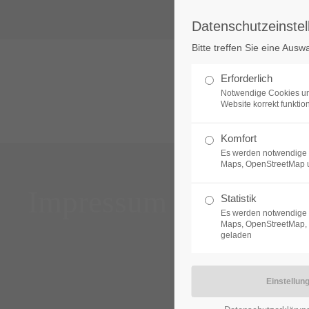
Datenschutzeinstel
Login
Support
Bitte treffen Sie eine Ausw
Benutzername
Lorem ipsum dolor sit amet:
Erforderlich
Notwendige Cookies un
Website korrekt funktion
24h
Komfort
Passwort
/ 365da
Es werden notwendige 
Maps, OpenStreetMap 
Impressum
Statistik
Es werden notwendige 
Anmelden
We offer support for our
Maps, OpenStreetMap, 
geladen
customers
Mon - Fri 8:00am - 5:00pm
Register
|
Lost your password?
(GMT +1)