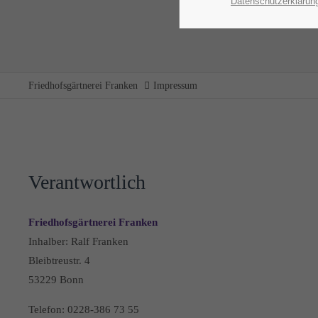
Datenschutzerklärun
Friedhofsgärtnerei Franken
Impressum
Verantwortlich
Friedhofsgärtnerei Franken
Inhalber: Ralf Franken
Bleibtreustr. 4
53229 Bonn
Telefon: 0228-386 73 55